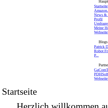
Haup
Startseite
Amazon.
News & 
Profil
Umfrage
Meine H
Webseite
Blogs
Patrick 
Robot F
P...
Partne
GaComT
PDHSoft
Webseite
Startseite
Herzlich willkommen au