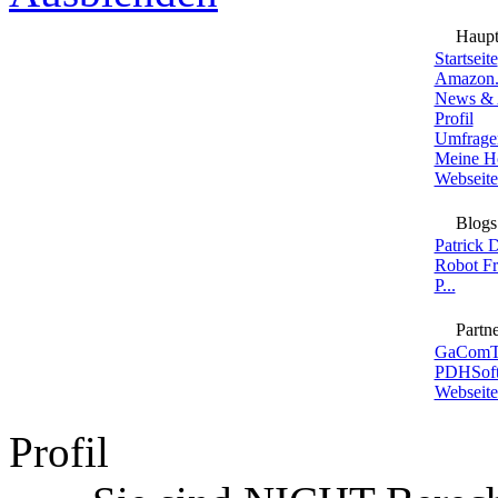
Haup
Startseite
Amazon.
News & 
Profil
Umfrage
Meine H
Webseite
Blogs
Patrick 
Robot F
P...
Partne
GaComT
PDHSoft
Webseite
Profil