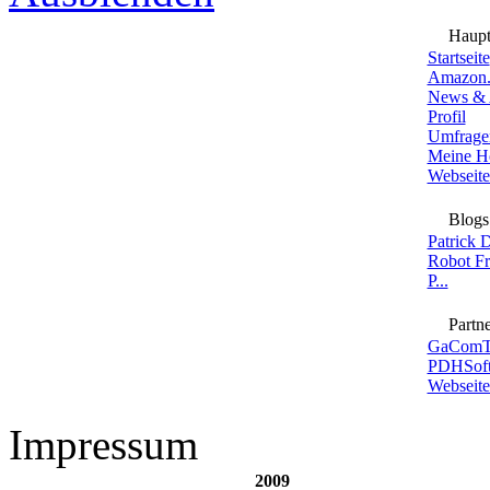
Haup
Startseite
Amazon.
News & 
Profil
Umfrage
Meine H
Webseite
Blogs
Patrick 
Robot F
P...
Partne
GaComT
PDHSoft
Webseite
Impressum
2009