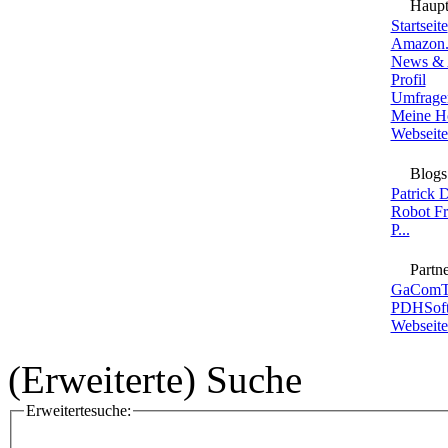
Haup
Startseite
Amazon.
News & 
Profil
Umfrage
Meine H
Webseite
Blogs
Patrick 
Robot F
P...
Partne
GaComT
PDHSoft
Webseite
(Erweiterte) Suche
Erweitertesuche: